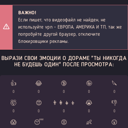
ВАЖНО!
Если пишет, что видеофайл не найден, не
используйте vpn - ЕВРОПА, АМЕРИКА И ТП, так же
попробуйте другой браузер, отключите
блокировщики рекламы.
ВЫРАЗИ СВОИ ЭМОЦИИ О ДОРАМЕ "ТЫ НИКОГДА
НЕ БУДЕШЬ ОДИН" ПОСЛЕ ПРОСМОТРА:
👍
😂
🔞
🤪
🔪
0
0
0
0
0
🤯
😍
👨‍👩‍👧‍👦
😭
👎
0
0
0
0
0
😱
😴
😡
👶
😲