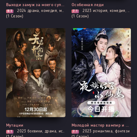
Выходи замуж за моего супруга!
Особенная леди
2024
драма, комедия, мелодрама, вебтун, романтика, фэнтези, смерть
2023
история, комедия, адаптация новел, романтика
8.3
7.1
(1 Сезон)
(1 Сезон)
Все серии
Все серии
Мутации
Молодой мастер вампир и маленькая ведьма
2023
боевики, драма, история, про призраков, демонов и сверхъестественное, триллер, ужасы
2023
романтика, фэнтези
8.1
7.1
(1 Сезон)
(1 Сезон)