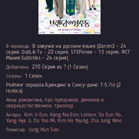
В озвучке на русском языке (DorimЭ - 24
В переводе:
серия, DubLik.Tv - 20 серия, STEPonee - 13 серия, ФСГ
Мания.Subtitles - 24 серия)
270 Серия из ? (1 Сезон)
Добавлена:
1 Сезон
Сезоны:
Рейтинг сериала Брендинг в Сонсу-доне:
7.5
/
(
2
10
голоса)
романтика
,
про призраков, демонов и
Жанр:
сверхъестественное
,
триллер
Kim Ji Eun
,
Kang Na Eon
,
Lomon
,
So Eun Ho
,
Актеры:
Yang Hye Ji
,
Do Yoo Mi
,
Kim Ho Young
,
Cha Jung Woo
Jung Hun Soo
Режиссер: