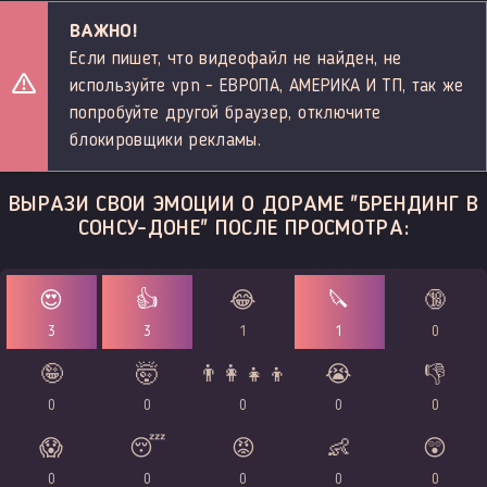
ВАЖНО!
Если пишет, что видеофайл не найден, не
используйте vpn - ЕВРОПА, АМЕРИКА И ТП, так же
попробуйте другой браузер, отключите
блокировщики рекламы.
ВЫРАЗИ СВОИ ЭМОЦИИ О ДОРАМЕ "БРЕНДИНГ В
СОНСУ-ДОНЕ" ПОСЛЕ ПРОСМОТРА:
😍
👍
😂
🔪
🔞
3
3
1
1
0
🤪
🤯
👨‍👩‍👧‍👦
😭
👎
0
0
0
0
0
😱
😴
😡
👶
😲
0
0
0
0
0