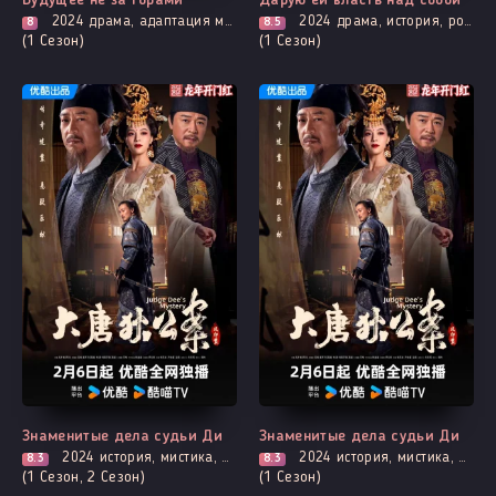
Будущее не за горами
Дарую ей власть над собой
2024
драма, адаптация манги, мистика, расследование, про призраков, демонов и сверхъестественное, триллер
2024
драма, история, романтика
8
8.5
(1 Сезон)
(1 Сезон)
Все серии
Выходит - 4 Серия
Знаменитые дела судьи Ди
Знаменитые дела судьи Ди
2024
история, мистика, расследование, триллер
2024
история, мистика, расследование, триллер
8.3
8.3
(1 Сезон, 2 Сезон)
(1 Сезон)