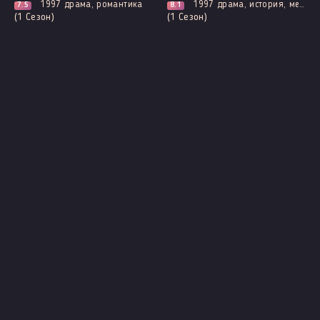
1997
драма, романтика
1997
драма, история, мелодрама, политика
7.5
8.1
(1 Сезон)
(1 Сезон)