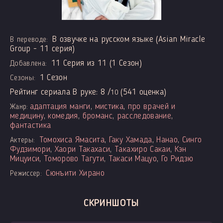
В озвучке на русском языке (Asian Miracle
В переводе:
Group - 11 серия)
11 Серия из 11 (1 Сезон)
Добавлена:
1 Сезон
Сезоны:
Рейтинг сериала В руке:
8
/
(
541
оценка)
10
адаптация манги
,
мистика
,
про врачей и
Жанр:
медицину
,
комедия
,
броманс
,
расследование
,
фантастика
Томохиса Ямасита
,
Гаку Хамада
,
Нанао
,
Синго
Актеры:
Фудзимори
,
Хаори Такахаси
,
Такахиро Сакаи
,
Кэн
Мицуиси
,
Томорово Тагути
,
Такаси Мацуо
,
Го Ридзю
Сюнъити Хирано
Режиссер:
СКРИНШОТЫ