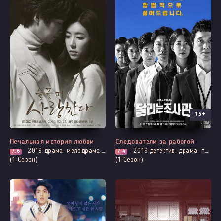
15+
Выходит - 20 Серия
Все серии
Печальная история любви
Следователи за работой
2019
драма, мелодрама, романтика
2019
детектив, драма, про закон прокуроров и адвокатов, мистика, криминал
7.6
7.4
(1 Сезон)
(1 Сезон)