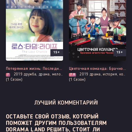
15+
15+
Все серии
Все серии
Потерянная жизнь: Последний шанс
Цветочная команда: Брачное агентство Чосона
2019
дружба, драма, мелодрама, фэнтези, про школу и школьников
2019
драма, история, комедия, трагическое прошлое, мелодрама, романтика
7
7.8
(1 Сезон)
(1 Сезон)
ЛУЧШИЙ КОММЕНТАРИЙ!
ОСТАВЬТЕ СВОЙ ОТЗЫВ, КОТОРЫЙ
ПОМОЖЕТ ДРУГИМ ПОЛЬЗОВАТЕЛЯМ
DORAMA LAND РЕШИТЬ, СТОИТ ЛИ