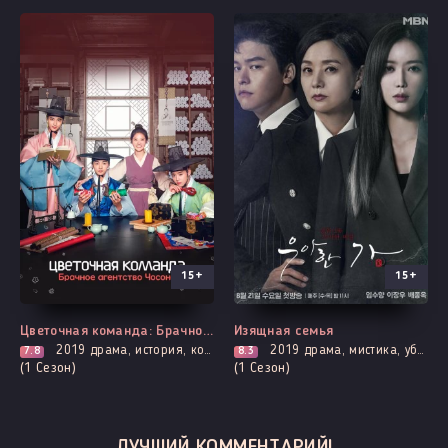
15+
15+
Все серии
Все серии
Цветочная команда: Брачное агентство Чосона
Изящная семья
2019
драма, история, комедия, трагическое прошлое, мелодрама, романтика
2019
драма, мистика, убийство, мелодрама, триллер
7.8
8.3
(1 Сезон)
(1 Сезон)
ЛУЧШИЙ КОММЕНТАРИЙ!