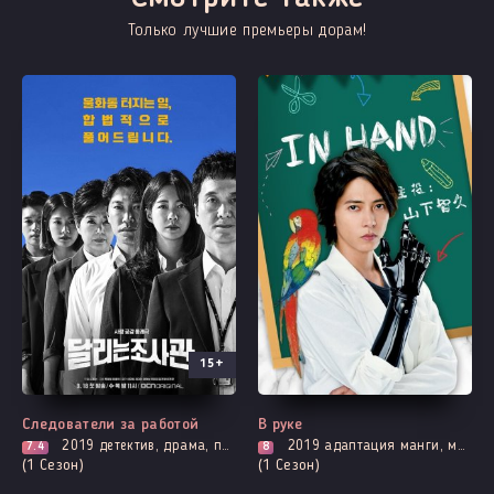
Только лучшие премьеры дорам!
15+
Все серии
Все серии
Следователи за работой
В руке
2019
детектив, драма, про закон прокуроров и адвокатов, мистика, криминал
2019
адаптация манги, мистика, про врачей и медицину, комедия, броманс, расследование, фантастика
7.4
8
(1 Сезон)
(1 Сезон)