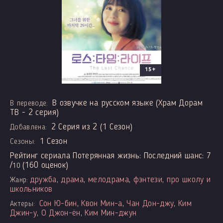
15+
В озвучке на русском языке (Храм Дорам
В переводе:
ТВ - 2 серия)
2 Серия из 2 (1 Сезон)
Добавлена:
1 Сезон
Сезоны:
Рейтинг сериала Потерянная жизнь: Последний шанс:
7
/
(
160
оценок)
10
дружба
,
драма
,
мелодрама
,
фэнтези
,
про школу и
Жанр:
школьников
Сон Ю-бин
,
Квон Мин-а
,
Чан Дон-джу
,
Ким
Актеры:
Джин-у
,
О Джон-ён
,
Ким Мин-джун