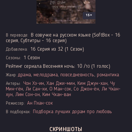
15+
В озвучке на русском языке (SoftBox - 16
В переводе:
серия, Субтитры - 16 серия)
16 Серия из 32 (1 Сезон)
Добавлена:
1 Сезон
Сезоны:
Рейтинг сериала Весенняя ночь:
10
/
(
1
голос)
10
драма
,
мелодрама
,
повседневность
,
романтика
Жанр:
Чон Хэ-ин
,
Хан Джи-мин
,
Ким Джун-хан
,
Чу
Актеры:
Мин-гён
,
Ли Сан-хи
,
О Ман-сок
,
Со Джон-ён
,
Ли Чхан-
хун
,
Лим Сон-он
,
Ким Чхан-ван
Ан Пхан-сок
Режиссер:
Подборка лучших дорам про любовь
В подборках:
СКРИНШОТЫ