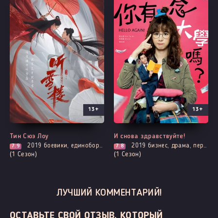
13+
13+
Все серии
Выходит - 10 Серия
Тин Сюэ Лоу
И снова здравствуйте!
2019
боевики, единоборства, история, мелодрама, адаптация новел, романтика, фэнтези, демоны
2019
бизнес, драма, первая любовь, комедия, мелодрама, романтика
7.9
7.8
(1 Сезон)
(1 Сезон)
ЛУЧШИЙ КОММЕНТАРИЙ!
ОСТАВЬТЕ СВОЙ ОТЗЫВ, КОТОРЫЙ