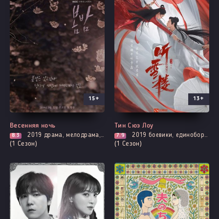
15+
13+
Выходит - 16 Серия
Все серии
Весенняя ночь
Тин Сюэ Лоу
2019
драма, мелодрама, повседневность, романтика
2019
боевики, единоборства, история, мелодрама, адаптация новел, романтика, фэнтези, демоны
8.3
7.9
(1 Сезон)
(1 Сезон)