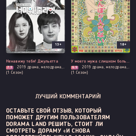
13+
18+
Все серии
Все серии
Ненавижу тебя! Джульетта
У моего мужа слишком большой
2019
драма, мелодрама, романтика, про призраков, демонов и сверхъестественное, про школу и школьников
2019
драма, мелодрама, адаптация новел, повседневность, романтика
7.3
6.9
(1 Сезон)
(1 Сезон)
ЛУЧШИЙ КОММЕНТАРИЙ!
ОСТАВЬТЕ СВОЙ ОТЗЫВ, КОТОРЫЙ
ПОМОЖЕТ ДРУГИМ ПОЛЬЗОВАТЕЛЯМ
DORAMA LAND РЕШИТЬ, СТОИТ ЛИ
СМОТРЕТЬ ДОРАМУ «И СНОВА