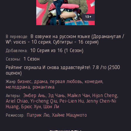
13+
В озвучке на русском языке (Дораманутая /
В переводе:
W³: voices - 10 серия, Субтитры - 16 серия)
10 Серия из 16 (1 Сезон)
Добавлена:
1 Сезон
Сезоны:
Рейтинг сериала И снова здравствуйте!:
7.8
/
(
2500
10
оценок)
бизнес
,
драма
,
первая любовь
,
комедия
,
Жанр:
мелодрама
,
романтика
Эмбер Ань
,
Эд Чань
,
Майкл Чан
,
Hijon Cheng
,
Актеры:
Ariel Chiao
,
Yi-cheng Qiu
,
Pei-Lien Hu
,
Jenny Chen-Ni
Huang
,
Брюс Хун
,
Шон Ли
Патрик Лю
,
Хайме Мацумото
Режиссер: