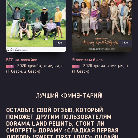
15+
15+
Выходит - 4 Серия
Выходит - 50 Серия
БТС на лужайке
Я уже там была
2020
дружба, комедия, про молодость и любовь, приключения, повседневность, шоу
2020
драма, комедия, повседневность, романтика
8.7
8.6
(1 Сезон, 2 Сезон)
(1 Сезон)
ЛУЧШИЙ КОММЕНТАРИЙ!
ОСТАВЬТЕ СВОЙ ОТЗЫВ, КОТОРЫЙ
ПОМОЖЕТ ДРУГИМ ПОЛЬЗОВАТЕЛЯМ
DORAMA LAND РЕШИТЬ, СТОИТ ЛИ
СМОТРЕТЬ ДОРАМУ «СЛАДКАЯ ПЕРВАЯ
ЛЮБОВЬ (SWEET FIRST LOVE)» ОНЛАЙН