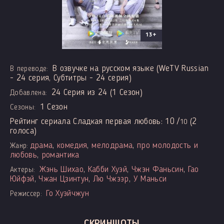
13+
В озвучке на русском языке (WeTV Russian
В переводе:
- 24 серия, Субтитры - 24 серия)
24 Серия из 24 (1 Сезон)
Добавлена:
1 Сезон
Сезоны:
Рейтинг сериала Сладкая первая любовь:
10
/
(
2
10
голоса)
драма
,
комедия
,
мелодрама
,
про молодость и
Жанр:
любовь
,
романтика
Жэнь Шихао
,
Кабби Хуэй
,
Чжэн Фаньсин
,
Гао
Актеры:
Юйфэй
,
Чжан Цзинтун
,
Лю Чжээр
,
У Маньси
Го Хуэйчжун
Режиссер:
СКРИНШОТЫ