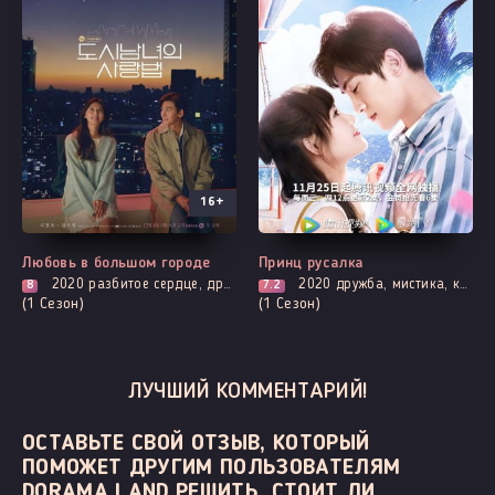
16+
Все серии
Выходит - 3 Серия
Любовь в большом городе
Принц русалка
2020
разбитое сердце, драма, комедия, мелодрама, про молодость и любовь, повседневность, романтика
2020
дружба, мистика, комедия, расследование, романтика, фэнтези
8
7.2
(1 Сезон)
(1 Сезон)
ЛУЧШИЙ КОММЕНТАРИЙ!
ОСТАВЬТЕ СВОЙ ОТЗЫВ, КОТОРЫЙ
ПОМОЖЕТ ДРУГИМ ПОЛЬЗОВАТЕЛЯМ
DORAMA LAND РЕШИТЬ, СТОИТ ЛИ