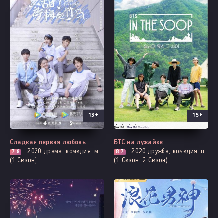
13+
15+
Все серии
Выходит - 4 Серия
Сладкая первая любовь
БТС на лужайке
2020
драма, комедия, мелодрама, про молодость и любовь, романтика
2020
дружба, комедия, про молодость и любовь, приключения, повседневность, шоу
7.8
8.7
(1 Сезон)
(1 Сезон, 2 Сезон)