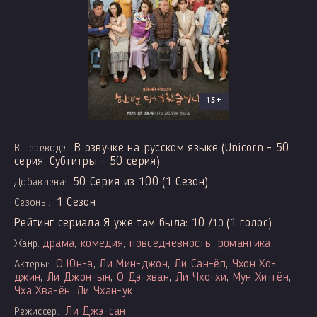
15+
В озвучке на русском языке (Unicorn - 50
В переводе:
серия, Субтитры - 50 серия)
50 Серия из 100 (1 Сезон)
Добавлена:
1 Сезон
Сезоны:
Рейтинг сериала Я уже там была:
10
/
(
1
голос)
10
драма
,
комедия
,
повседневность
,
романтика
Жанр:
О Юн-а
,
Ли Мин-джон
,
Ли Сан-ёп
,
Чхон Хо-
Актеры:
джин
,
Ли Джон-ын
,
О Дэ-хван
,
Ли Чхо-хи
,
Мун Хи-гён
,
Чха Хва-ён
,
Ли Чхан-ук
Ли Джэ-сан
Режиссер: