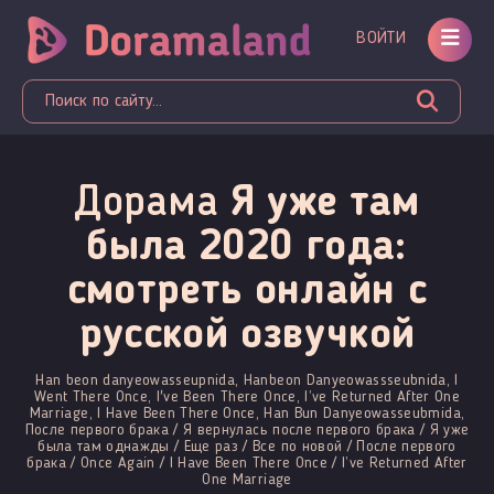
ВОЙТИ
Дорама
Я уже там
была 2020 года:
смотреть онлайн c
русской озвучкой
Han beon danyeowasseupnida, Hanbeon Danyeowassseubnida, I
Went There Once, I've Been There Once, I’ve Returned After One
Marriage, I Have Been There Once, Han Bun Danyeowasseubmida,
После первого брака / Я вернулась после первого брака / Я уже
была там однажды / Еще раз / Все по новой / После первого
брака / Once Again / I Have Been There Once / I’ve Returned After
One Marriage