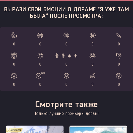
ВЫРАЗИ СВОИ ЭМОЦИИ О ДОРАМЕ "Я УЖЕ ТАМ
БЫЛА" ПОСЛЕ ПРОСМОТРА:
👍
😂
🔞
🤪
🔪
0
0
0
0
0
🤯
😍
👨‍👩‍👧‍👦
😭
👎
0
0
0
0
0
😱
😴
😡
👶
😲
0
0
0
0
0
Смотрите также
Только лучшие премьеры дорам!