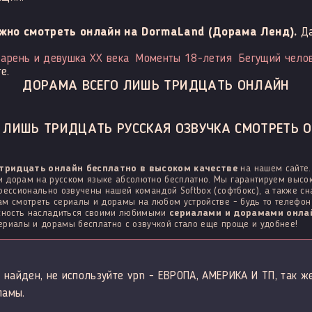
жно смотреть онлайн на DormaLand (Дорама Ленд).
Д
арень и девушка XX века
Моменты 18-летия
Бегущий чело
е.
ДОРАМА ВСЕГО ЛИШЬ ТРИДЦАТЬ ОНЛАЙН
 ЛИШЬ ТРИДЦАТЬ РУССКАЯ ОЗВУЧКА СМОТРЕТЬ О
 тридцать онлайн бесплатно в высоком качестве
на нашем сайте.
 дорам на русском языке абсолютно бесплатно. Мы гарантируем высок
фессионально озвучены нашей командой Softbox (софтбокс), а также с
м смотреть сериалы и дорамы на любом устройстве - будь то телефон н
ожность насладиться своими любимыми
сериалами и дорамами онлай
сериалы и дорамы бесплатно с озвучкой стало еще проще и удобнее!
 найден, не используйте vpn - ЕВРОПА, АМЕРИКА И ТП, так ж
ламы.