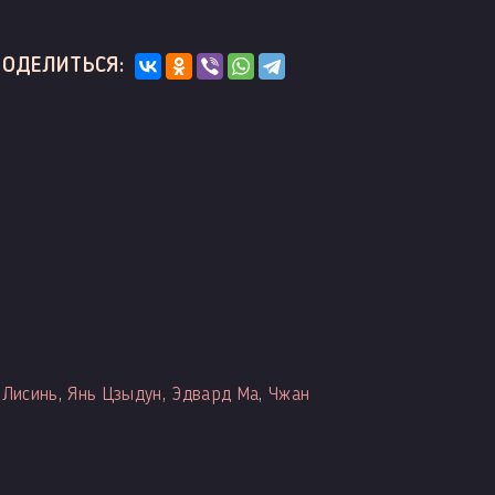
ПОДЕЛИТЬСЯ:
 Лисинь
,
Янь Цзыдун
,
Эдвард Ма
,
Чжан