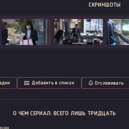
СКРИНШОТЫ
адки
Добавить в список
Отслеживать
О ЧЕМ СЕРИАЛ: ВСЕГО ЛИШЬ ТРИДЦАТЬ
нщин.