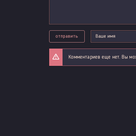
отправить
Комментариев еще нет. Вы мо