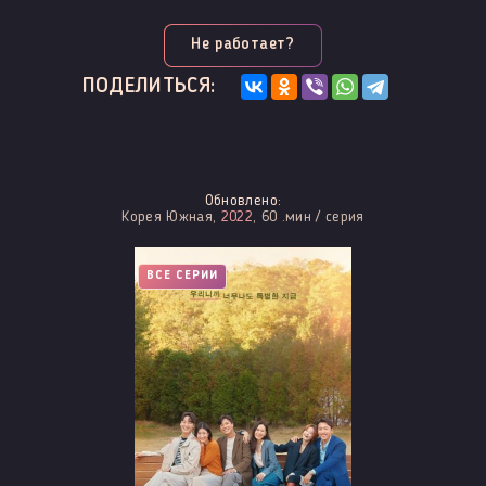
Не работает?
ПОДЕЛИТЬСЯ:
Обновлено:
Корея Южная,
2022
, 60 .мин / серия
ВСЕ СЕРИИ