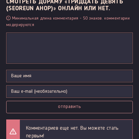
СМОТРЕТЬ ДОРАМУ «ТРИДЦАТЬ ДЕВЯТЬ
(SEOREUN AHOP)» ОНЛАЙН ИЛИ НЕТ.
Минимальная длина комментария - 50 знаков. комментарии
модерируются
отправить
Комментариев еще нет. Вы можете стать
первым!