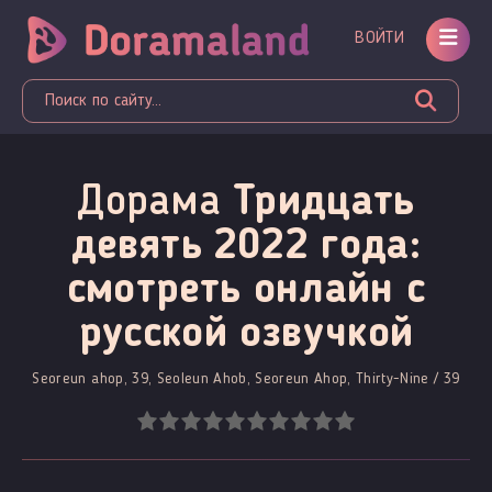
ВОЙТИ
Дорама
Тридцать
девять 2022 года:
смотреть онлайн c
русской озвучкой
Seoreun ahop, 39, Seoleun Ahob, Seoreun Ahop, Thirty-Nine / 39