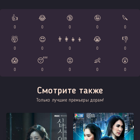
👍
😂
🔞
🤪
🔪
0
0
0
0
0
🤯
😍
👨‍👩‍👧‍👦
😭
👎
0
0
0
0
0
😱
😴
😡
👶
😲
0
0
0
0
0
Смотрите также
Только лучшие премьеры дорам!