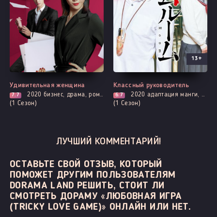
13+
Все серии
Все серии
Удивительная женщина
Классный руководитель
2020
бизнес, драма, романтика
2020
адаптация манги, мистика, комедия, мелодрама, психология, романтика, про призраков, демонов и сверхъестественное, про школу и школьников
7.7
6.7
(1 Сезон)
(1 Сезон)
ЛУЧШИЙ КОММЕНТАРИЙ!
ОСТАВЬТЕ СВОЙ ОТЗЫВ, КОТОРЫЙ
ПОМОЖЕТ ДРУГИМ ПОЛЬЗОВАТЕЛЯМ
DORAMA LAND РЕШИТЬ, СТОИТ ЛИ
СМОТРЕТЬ ДОРАМУ «ЛЮБОВНАЯ ИГРА
(TRICKY LOVE GAME)» ОНЛАЙН ИЛИ НЕТ.