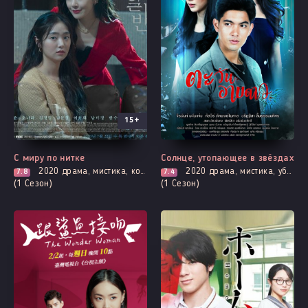
15+
Все серии
Все серии
С миру по нитке
Солнце, утопающее в звёздах
2020
драма, мистика, комедия, мелодрама, расследование, триллер, смерть
2020
драма, мистика, убийство, адаптация новел, расследование, романтика, смерть
7.8
7.4
(1 Сезон)
(1 Сезон)