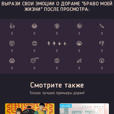
ВЫРАЗИ СВОИ ЭМОЦИИ О ДОРАМЕ "БРАВО МОЕЙ
ЖИЗНИ" ПОСЛЕ ПРОСМОТРА:
👍
😂
🔞
🤪
🔪
0
0
0
0
0
🤯
😍
👨‍👩‍👧‍👦
😭
👎
0
0
0
0
0
😱
😴
😡
👶
😲
0
0
0
0
0
Смотрите также
Только лучшие премьеры дорам!