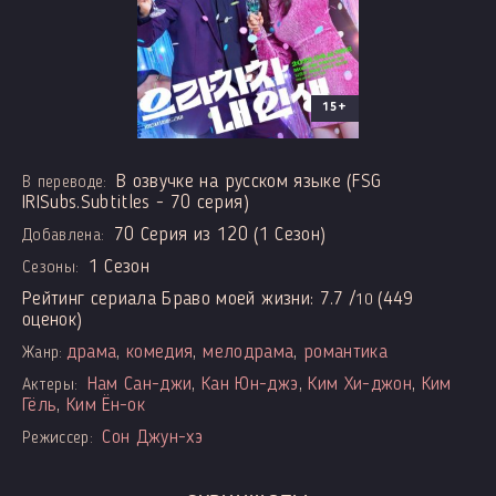
15+
В озвучке на русском языке (FSG
В переводе:
IRISubs.Subtitles - 70 серия)
70 Серия из 120 (1 Сезон)
Добавлена:
1 Сезон
Сезоны:
Рейтинг сериала Браво моей жизни:
7.7
/
(
449
10
оценок)
драма
,
комедия
,
мелодрама
,
романтика
Жанр:
Нам Сан-джи
,
Кан Юн-джэ
,
Ким Хи-джон
,
Ким
Актеры:
Гёль
,
Ким Ён-ок
Сон Джун-хэ
Режиссер: