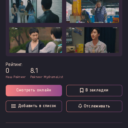
Рейтинг:
0
8.1
Наш Рейтинг
Рейтинг MydramaList
Смотреть онлайн
В закладки
Добавить в список
Отслеживать