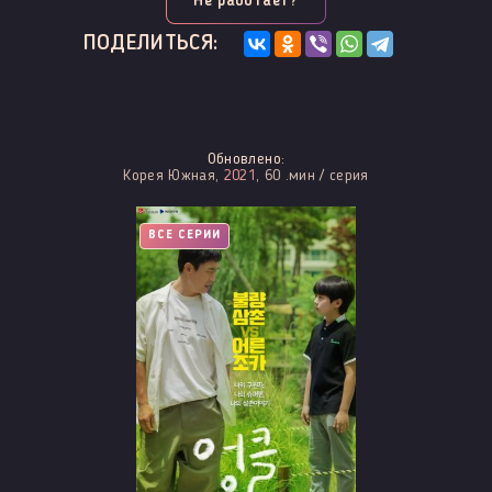
Не работает?
ПОДЕЛИТЬСЯ:
Обновлено:
Корея Южная,
2021
, 60 .мин / серия
ВСЕ СЕРИИ