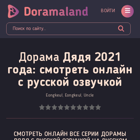
ВОЙТИ
Дорама
Дядя 2021
года: смотреть онлайн
c русской озвучкой
Eongkeul, Eongkeul, Uncle
СМОТРЕТЬ ОНЛАЙН ВСЕ СЕРИИ ДОРАМЫ