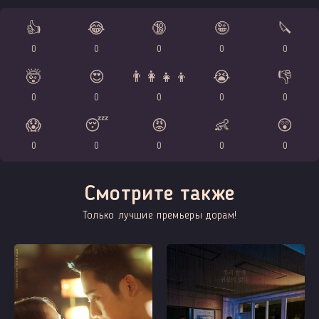
👍
😂
🔞
🤪
🔪
0
0
0
0
0
🤯
😍
👨‍👩‍👧‍👦
😭
👎
0
0
0
0
0
😱
😴
😡
👶
😲
0
0
0
0
0
Смотрите также
Только лучшие премьеры дорам!