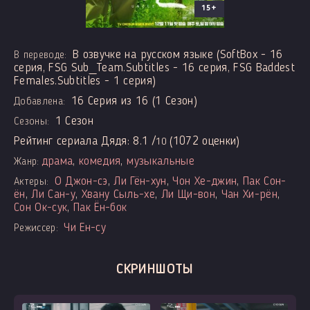
15+
В озвучке на русском языке (SoftBox - 16
В переводе:
серия, FSG Sub_Team.Subtitles - 16 серия, FSG Baddest
Females.Subtitles - 1 серия)
16 Серия из 16 (1 Сезон)
Добавлена:
1 Сезон
Сезоны:
Рейтинг сериала Дядя:
8.1
/
(
1072
оценки)
10
драма
,
комедия
,
музыкальные
Жанр:
О Джон-сэ
,
Ли Гён-хун
,
Чон Хе-джин
,
Пак Сон-
Актеры:
ён
,
Ли Сан-у
,
Хвану Сыль-хе
,
Ли Щи-вон
,
Чан Хи-рён
,
Сон Ок-сук
,
Пак Ён-бок
Чи Ён-су
Режиссер:
СКРИНШОТЫ