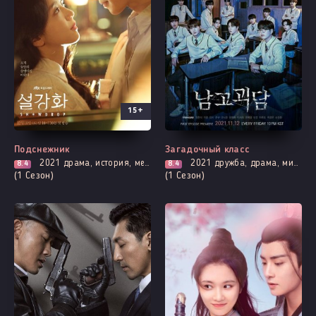
15+
Все серии
Все серии
Подснежник
Загадочный класс
2021
драма, история, мелодрама, политика, романтика
2021
дружба, драма, мистика, про молодость и любовь, расследование, про призраков, демонов и сверхъестественное, ужасы, фэнтези, про школу и школьников
8.4
8.4
(1 Сезон)
(1 Сезон)