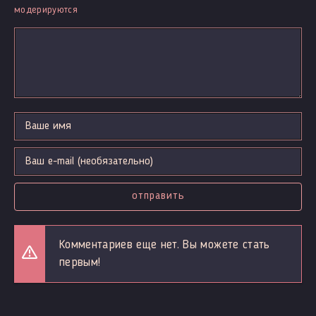
модерируются
отправить
Комментариев еще нет. Вы можете стать
первым!