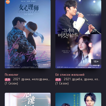
15+
Выходит - 27 Серия
Все серии
Психолог
Её список желаний
2021
драма, мелодрама, адаптация новел, психология, романтика, триллер
2021
дружба, драма, комедия, мелодрама, музыкальные, вебтун, романтика, смерть
7.9
7.3
(1 Сезон)
(1 Сезон)