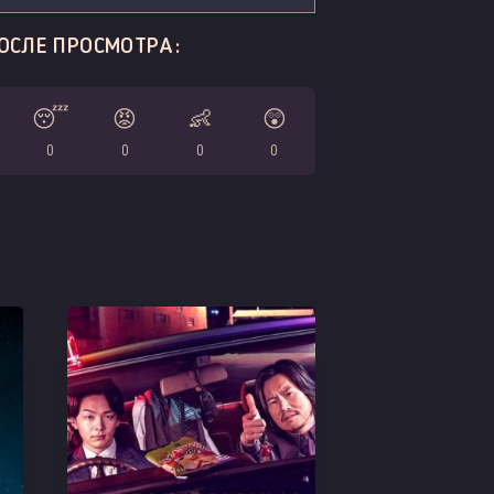
ОСЛЕ ПРОСМОТРА:
😴
😡
👶
😲
0
0
0
0