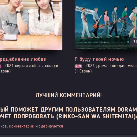
1
ходит - 2 Серия
Все серии
рдцебиение любви
Я буду твоей ночью
2021
первая любовь, комедия, про молодость и любовь, романтика, фэнтези, про школу и школьников
2021
драма, комедия, мелодрама, музыкальные, рома
7.9
Сезон)
(1 Сезон)
ЛУЧШИЙ КОММЕНТАРИЙ!
ОРЫЙ ПОМОЖЕТ ДРУГИМ ПОЛЬЗОВАТЕЛЯМ DORAM
ЧЕТ ПОПРОБОВАТЬ (RINKO-SAN WA SHITEMITAI)
ков. комментарии модерируются