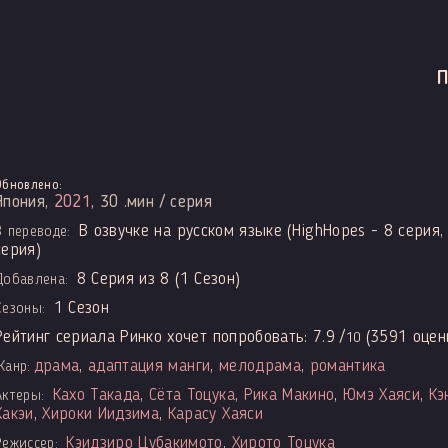
Обновлено:
Япония,
2021
, 30 .мин / серия
В озвучке на русском языке (HighHopes - 8 серия,
В переводе:
серия)
8 Серия из 8 (1 Сезон)
Добавлена:
1 Сезон
Сезоны:
Рейтинг сериала Ринко хочет попробовать:
7.9
/
(
3591
оцен
10
драма
,
адаптация манги
,
мелодрама
,
романтика
Жанр:
Кахо Такада
,
Сёта Тоцука
,
Рика Макино
,
Юмэ Хаяси
,
Кэ
Актеры:
Какэи
,
Хироки Иидзима
,
Карасу Хаяси
Кэидзиро Цубакимото
,
Хирото Тоцука
Режиссер: