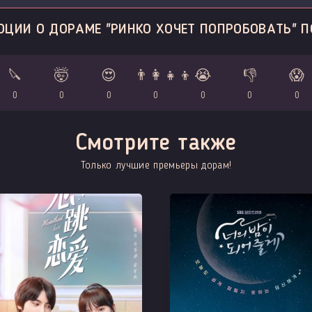
ОЦИИ О ДОРАМЕ "РИНКО ХОЧЕТ ПОПРОБОВАТЬ" П
🔪
🤯
😍
👨‍👩‍👧‍👦
😭
👎
😱
0
0
0
0
0
0
0
Смотрите также
Только лучшие премьеры дорам!