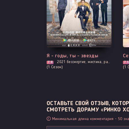
Все серии
Вы
Я - годы, ты - звезды
Се
2021
бессмертие, мистика, расследование, романтика, фэнтези
7.8
7.5
(1 Сезон)
(1 
ОСТАВЬТЕ СВОЙ ОТЗЫВ, КОТ
СМОТРЕТЬ ДОРАМУ «РИНКО ХО
Минимальная длина комментария - 50 зна