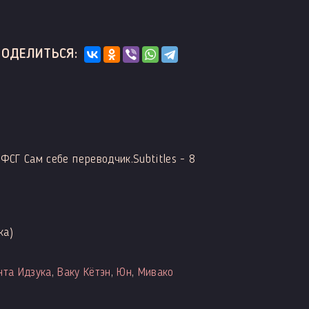
ПОДЕЛИТЬСЯ:
 ФСГ Сам себе переводчик.Subtitles - 8
ка)
нта Идзука
,
Ваку Кётэн
,
Юн
,
Мивако