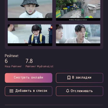
Рейтинг:
6
7.8
Наш Рейтинг
Рейтинг MydramaList
Смотреть онлайн
В закладки
Добавить в список
Отслеживать