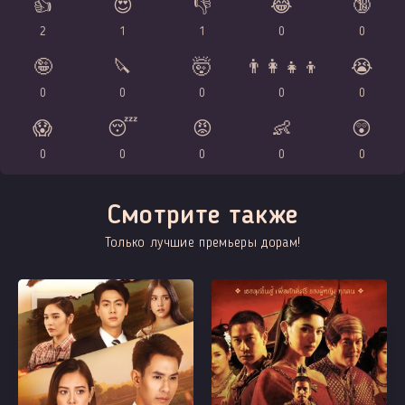
👍
😍
👎
😂
🔞
2
1
1
0
0
🤪
🔪
🤯
👨‍👩‍👧‍👦
😭
0
0
0
0
0
😱
😴
😡
👶
😲
0
0
0
0
0
Смотрите также
Только лучшие премьеры дорам!