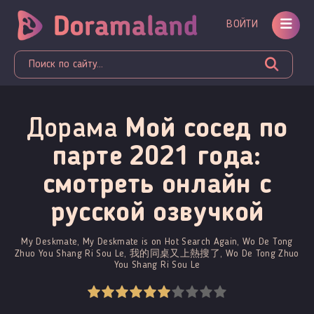
ВОЙТИ
Дорама
Мой сосед по
парте 2021 года:
смотреть онлайн c
русской озвучкой
My Deskmate, My Deskmate is on Hot Search Again, Wo De Tong
Zhuo You Shang Ri Sou Le, 我的同桌又上熱搜了, Wo De Tong Zhuo
You Shang Ri Sou Le