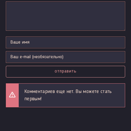
отправить
Комментариев еще нет. Вы можете стать
первым!