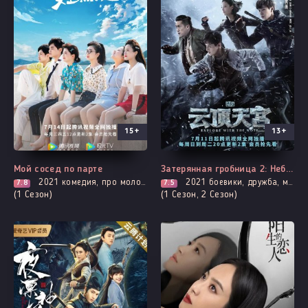
15+
13+
Все серии
Все серии
Мой сосед по парте
Затерянная гробница 2: Небесный дворец над облаками
2021
комедия, про молодость и любовь, романтика, про школу и школьников
2021
боевики, дружба, мистика, приключения, броманс, адаптация новел, расследование, про призраков, демонов и сверхъестественное, фэнтези
7.8
7.5
(1 Сезон)
(1 Сезон, 2 Сезон)