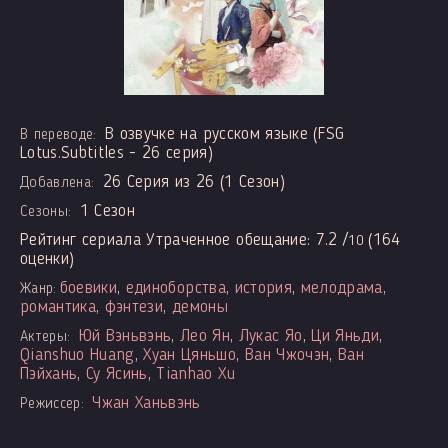
В озвучке на русском языке (FSG
В переводе:
Lotus.Subtitles - 26 серия)
26 Серия из 26 (1 Сезон)
Добавлена:
1 Сезон
Сезоны:
Рейтинг сериала Утраченное обещание:
7.2
/
(
164
10
оценки)
боевики
,
единоборства
,
история
,
мелодрама
,
Жанр:
романтика
,
фэнтези
,
демоны
Юй Вэньвэнь
,
Лео Ян
,
Лукас Яо
,
Ци Яньди
,
Актеры:
Qianshuo Huang
,
Хуан Цяньшо
,
Ван Чжочэн
,
Ван
Пэйхань
,
Су Ясинь
,
Tianhao Xu
Чжан Ханьвэнь
Режиссер: