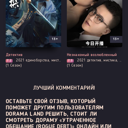
13+
13+
Все серии
Все серии
Детектив
Незнакомый возлюбленный
2021
единоборства, мистика, адаптация новел, расследование, романтика, триллер
2021
детектив, мистика, мелодрама, романтика, триллер
7.2
7.5
(1 Сезон)
(1 Сезон)
ЛУЧШИЙ КОММЕНТАРИЙ!
ОСТАВЬТЕ СВОЙ ОТЗЫВ, КОТОРЫЙ
ПОМОЖЕТ ДРУГИМ ПОЛЬЗОВАТЕЛЯМ
DORAMA LAND РЕШИТЬ, СТОИТ ЛИ
СМОТРЕТЬ ДОРАМУ «УТРАЧЕННОЕ
ОБЕЩАНИЕ (ROGUE DEBT)» ОНЛАЙН ИЛИ