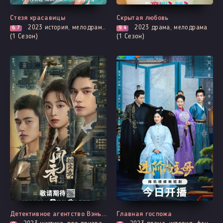
Стезя красавицы
Скрытая любовь
2023
история, мелодрама, романтика
2023
драма, мелодрама
6.7
9.4
(1 Сезон)
(1 Сезон)
Все серии
Все серии
Детективное агентство Вэньсян
Главная госпожа