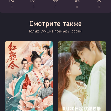
😱
😴
😡
👶
😲
0
0
0
0
0
Смотрите также
Только лучшие премьеры дорам!
Все серии
Все серии