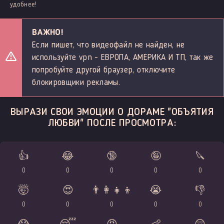
удобнее!
ВАЖНО!
Если пишет, что видеофайл не найден, не
используйте vpn - ЕВРОПА, АМЕРИКА И ТП, так же
попробуйте другой браузер, отключите
блокировщики рекламы.
ВЫРАЗИ СВОИ ЭМОЦИИ О ДОРАМЕ "ОБЪЯТИЯ
ЛЮБВИ" ПОСЛЕ ПРОСМОТРА:
👍
😂
🔞
🤪
🔪
0
0
0
0
0
🤯
😍
👨‍👩‍👧‍👦
😭
👎
0
0
0
0
0