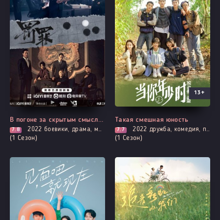
13+
Все серии
Все серии
В погоне за скрытым смыслом
Такая смешная юность
2022
боевики, драма, мистика, криминал, расследование, полиция
2022
дружба, комедия, про молодость и любовь, про школу и школьников
7.8
7.7
(1 Сезон)
(1 Сезон)