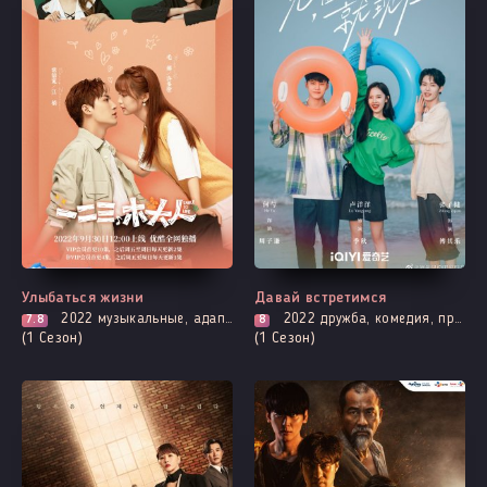
Все серии
Все серии
Улыбаться жизни
Давай встретимся
2022
музыкальные, адаптация новел, романтика
2022
дружба, комедия, про молодость и любовь, романтика, про школу и школьников
7.8
8
(1 Сезон)
(1 Сезон)