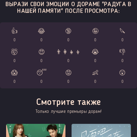
ВЫРАЗИ СВОИ ЭМОЦИИ О ДОРАМЕ "РАДУГА В
НАШЕЙ ПАМЯТИ" ПОСЛЕ ПРОСМОТРА:
👍
😂
🔞
🤪
🔪
0
0
0
0
0
🤯
😍
👨‍👩‍👧‍👦
😭
👎
0
0
0
0
0
😱
😴
😡
👶
😲
0
0
0
0
0
Смотрите также
Только лучшие премьеры дорам!