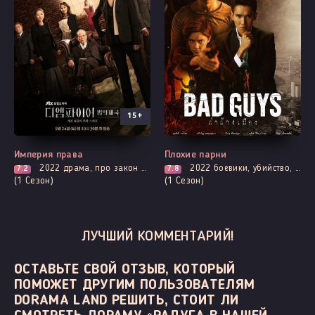
15+
Все серии
Выходит - 1 Серия
Империя права
Плохие парни
2022
драма, про закон прокуроров и адвокатов, мелодрама
2022
боевики, убийство, криминал, психология, триллер, смерть
7.2
7.8
(1 Сезон)
(1 Сезон)
ЛУЧШИЙ КОММЕНТАРИЙ!
ОСТАВЬТЕ СВОЙ ОТЗЫВ, КОТОРЫЙ
ПОМОЖЕТ ДРУГИМ ПОЛЬЗОВАТЕЛЯМ
DORAMA LAND РЕШИТЬ, СТОИТ ЛИ