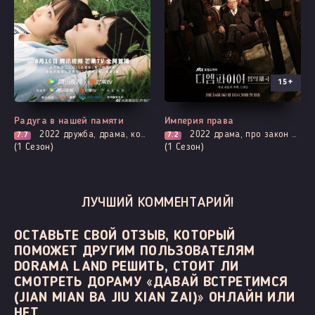
15+
Все серии
Все серии
Радуга в нашей памяти
Империя права
2022
дружба, драма, комедия, повседневность, романтика, про школу и школьников
2022
драма, про закон прокуроров и адвокатов, мелодрама
7.7
7.2
(1 Сезон)
(1 Сезон)
ЛУЧШИЙ КОММЕНТАРИЙ!
ОСТАВЬТЕ СВОЙ ОТЗЫВ, КОТОРЫЙ
ПОМОЖЕТ ДРУГИМ ПОЛЬЗОВАТЕЛЯМ
DORAMA LAND РЕШИТЬ, СТОИТ ЛИ
СМОТРЕТЬ ДОРАМУ «ДАВАЙ ВСТРЕТИМСЯ
(JIAN MIAN BA JIU XIAN ZAI)» ОНЛАЙН ИЛИ
НЕТ.