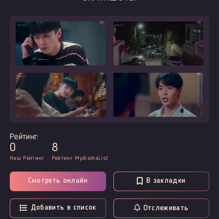
Рейтинг:
0
8
Наш Рейтинг
Рейтинг MydramaList
Смотреть онлайн
В закладки
Добавить в список
Отслеживать