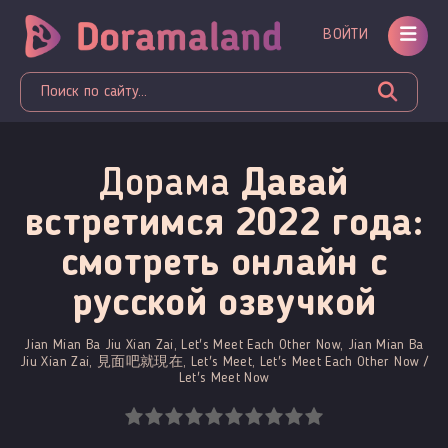
ВОЙТИ
Дорама
Давай
встретимся 2022 года:
смотреть онлайн c
русской озвучкой
Jian Mian Ba Jiu Xian Zai, Let's Meet Each Other Now, Jian Mian Ba
Jiu Xian Zai, 見面吧就現在, Let's Meet, Let's Meet Each Other Now /
Let's Meet Now