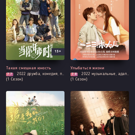
13+
Все серии
Все серии
Такая смешная юность
Улыбаться жизни
2022
дружба, комедия, про молодость и любовь, про школу и школьников
2022
музыкальные, адаптация новел, романтика
7.7
7.8
(1 Сезон)
(1 Сезон)