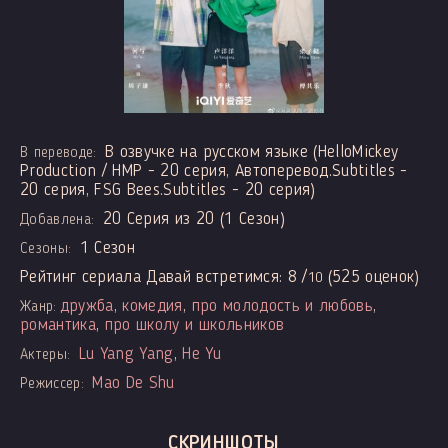
В озвучке на русском языке (HelloMickey
В переводе:
Production / HMP - 20 серия, Автоперевод.Subtitles -
20 серия, FSG Bees.Subtitles - 20 серия)
20 Серия из 20 (1 Сезон)
Добавлена:
1 Сезон
Сезоны:
Рейтинг сериала Давай встретимся:
8
/
(
525
оценок)
10
дружба
,
комедия
,
про молодость и любовь
,
Жанр:
романтика
,
про школу и школьников
Lu Yang Yang
,
He Yu
Актеры:
Mao De Shu
Режиссер:
СКРИНШОТЫ