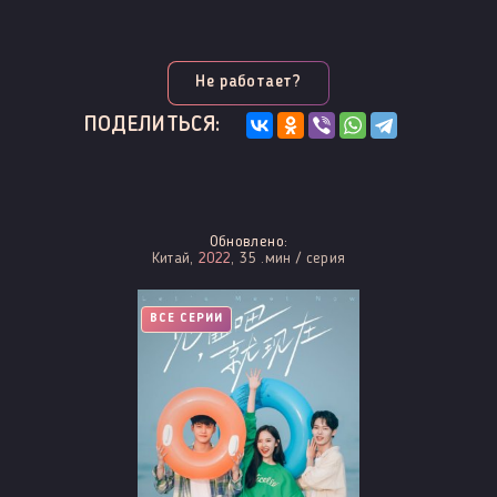
Не работает?
ПОДЕЛИТЬСЯ:
Обновлено:
Китай,
2022
, 35 .мин / серия
ВСЕ СЕРИИ